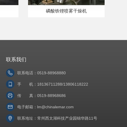
磷酸铁锂喷雾干燥机
联系我们
联系电话：0519-88968880
手 机：18136711288/13806118222
传 真：0519-88968686
电子邮箱：
lm@chinalemar.com
联系地址：常州西太湖科技产业园锦华路11号