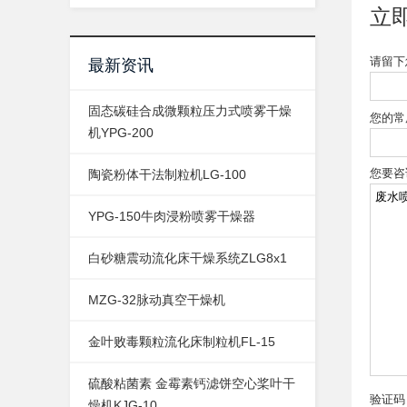
立
请留下
最新资讯
固态碳硅合成微颗粒压力式喷雾干燥
您的常
机YPG-200
您要咨
陶瓷粉体干法制粒机LG-100
YPG-150牛肉浸粉喷雾干燥器
白砂糖震动流化床干燥系统ZLG8x1
MZG-32脉动真空干燥机
金叶败毒颗粒流化床制粒机FL-15
硫酸粘菌素 金霉素钙滤饼空心桨叶干
验证码 
燥机KJG-10...