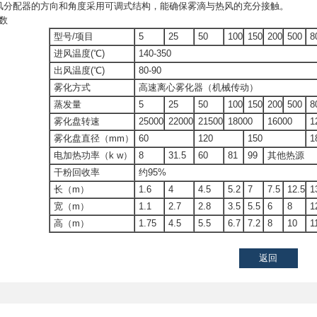
风分配器的方向和角度采用可调式结构，能确保雾滴与热风的充分接触。
数
型号/项目
5
25
50
100
150
200
500
8
进风温度(℃)
140-350
出风温度(℃)
80-90
雾化方式
高速离心雾化器（机械传动）
蒸发量
5
25
50
100
150
200
500
8
雾化盘转速
25000
22000
21500
18000
16000
1
雾化盘直径（mm）
60
120
150
1
电加热功率（k w）
8
31.5
60
81
99
其他热源
干粉回收率
约95%
长（m）
1.6
4
4.5
5.2
7
7.5
12.5
1
宽（m）
1.1
2.7
2.8
3.5
5.5
6
8
1
高（m）
1.75
4.5
5.5
6.7
7.2
8
10
1
返回