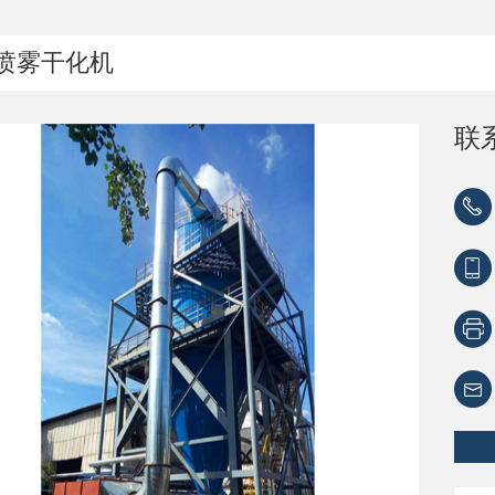
喷雾干化机
联