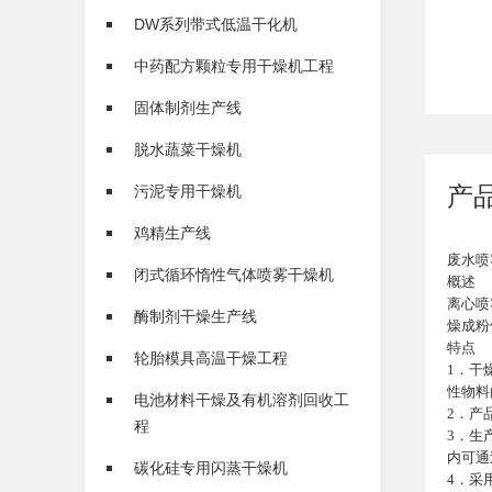
DW系列带式低温干化机
中药配方颗粒专用干燥机工程
固体制剂生产线
脱水蔬菜干燥机
产
污泥专用干燥机
鸡精生产线
废水喷
闭式循环惰性气体喷雾干燥机
概述
离心喷
酶制剂干燥生产线
燥成粉
特点
轮胎模具高温干燥工程
1．干
性物料
电池材料干燥及有机溶剂回收工
2．产
程
3．生
内可通
碳化硅专用闪蒸干燥机
4．采