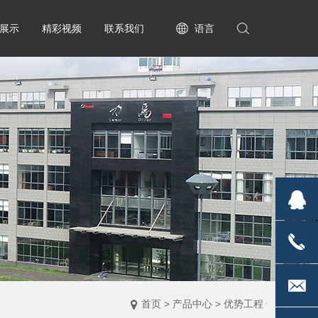
展示
精彩视频
联系我们
语言
2835170
1813671
首页
>
产品中心
>
优势工程