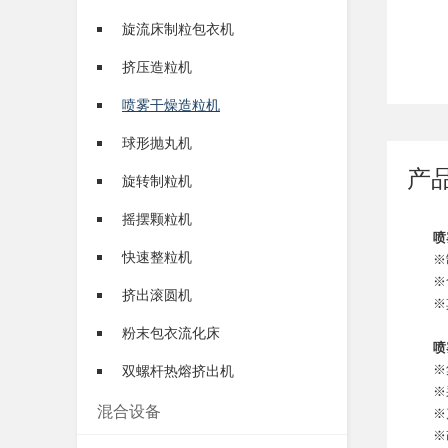
旋流床制粒包衣机
挤压造粒机
喷雾干燥造粒机
球形抛丸机
产
旋转制粒机
摇摆颗粒机
喷
快速整粒机
※制
※食
挤出滚圆机
※其
粉末包衣流化床
喷
※集
双螺杆热熔挤出机
※采用
混合设备
※产品
※改进