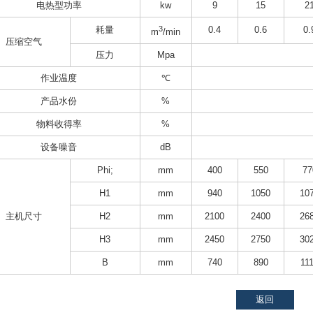
电热型功率
kw
9
15
2
耗量
3
0.4
0.6
0.
m
/min
压缩空气
压力
Mpa
作业温度
℃
产品水份
%
物料收得率
%
设备噪音
dB
Phi;
mm
400
550
77
H1
mm
940
1050
10
主机尺寸
H2
mm
2100
2400
26
H3
mm
2450
2750
30
B
mm
740
890
11
返回