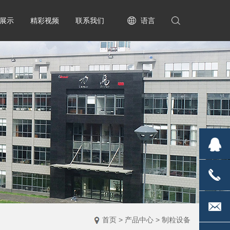
展示
精彩视频
联系我们
语言
2835170
1813671
首页
>
产品中心
>
制粒设备