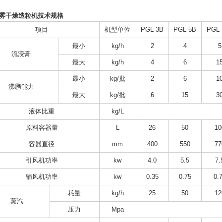
雾干燥造粒机技术规格
项目
机型单位
PGL-3B
PGL-5B
PGL-
最小
kg/h
2
4
5
流浸膏
最大
kg/h
4
6
1
最小
kg/批
2
6
1
沸腾能力
最大
kg/批
6
15
3
液体比重
kg/L
原料容器量
L
26
50
10
容器直径
mm
400
550
77
引风机功率
kw
4.0
5.5
7.
辅风机功率
kw
0.35
0.75
0.
耗量
kg/h
25
50
12
蒸汽
压力
Mpa