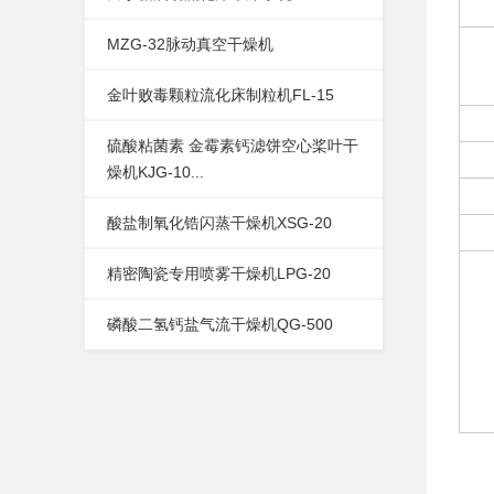
MZG-32脉动真空干燥机
金叶败毒颗粒流化床制粒机FL-15
硫酸粘菌素 金霉素钙滤饼空心桨叶干
燥机KJG-10...
酸盐制氧化锆闪蒸干燥机XSG-20
精密陶瓷专用喷雾干燥机LPG-20
磷酸二氢钙盐气流干燥机QG-500