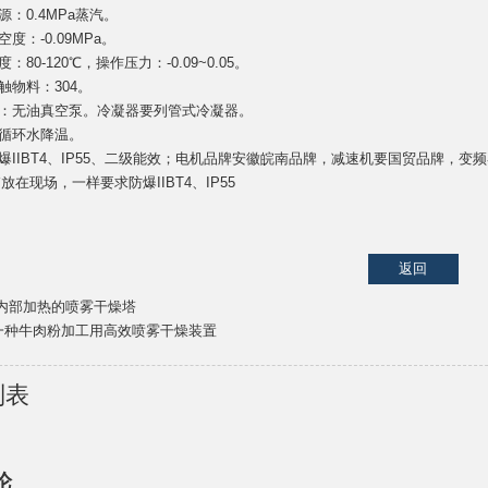
源：0.4MPa蒸汽。
度：-0.09MPa。
：80-120℃，操作压力：-0.09~0.05。
触物料：304。
泵：无油真空泵。冷凝器要列管式冷凝器。
换循环水降温。
爆IIBT4、IP55、二级能效；电机品牌安徽皖南品牌，减速机要国贸品牌，变
箱放在现场，一样要求防爆IIBT4、IP55
返回
内部加热的喷雾干燥塔
​一种牛肉粉加工用高效喷雾干燥装置
列表
论