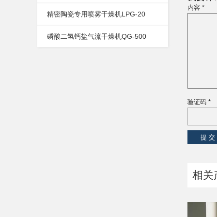
内容 *
精密陶瓷专用喷雾干燥机LPG-20
磷酸二氢钙盐气流干燥机QG-500
验证码 *
相关