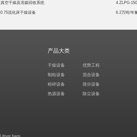
转真空干燥及溶媒回收系统
4.ZLPG
.5×0.75流化床干燥设备
6.2万吨/
产品大类
干燥设备
优势工程
制粒设备
混合设备
粉碎设备
筛分设备
热源设备
除尘设备
d dryer bags