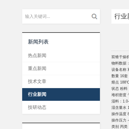
行业
新闻列表
热点新闻
双锥干燥
物料数据
重点新闻
设备名称 
数量 16
技术文章
熔点 188℃
状态 粉料
行业新闻
堆积密度 干
湿料：1.0-
技研动态
湿含量水 1
操作温度 8
操作压力 -0
类别 丙类