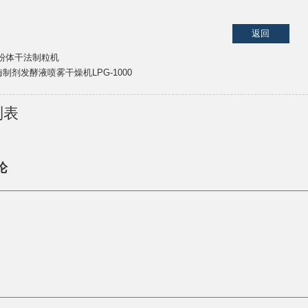
返回
粉体干法制粒机
​酶制剂发酵液喷雾干燥机LPG-1000
列表
论