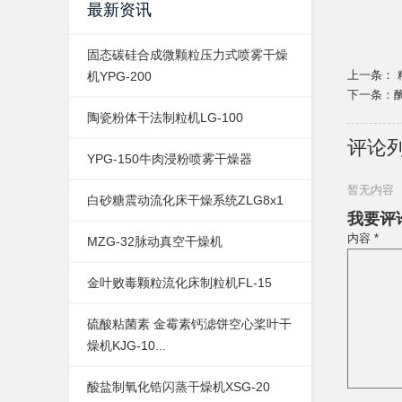
最新资讯
固态碳硅合成微颗粒压力式喷雾干燥
上一条：
机YPG-200
下一条：
陶瓷粉体干法制粒机LG-100
评论
YPG-150牛肉浸粉喷雾干燥器
暂无内容
白砂糖震动流化床干燥系统ZLG8x1
我要评
内容 *
MZG-32脉动真空干燥机
金叶败毒颗粒流化床制粒机FL-15
硫酸粘菌素 金霉素钙滤饼空心桨叶干
燥机KJG-10...
酸盐制氧化锆闪蒸干燥机XSG-20