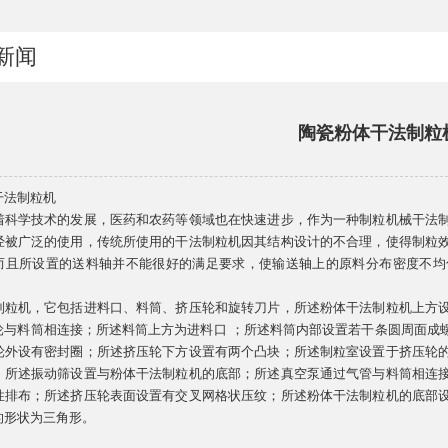
新闻
​陶瓷粉体干法制粒
干法制粒机
着科学技术的发展，医药和农药等领域也在快速进步，作为一种制粒机械干法
经被广泛的使用，传统所使用的干法制粒机因其结构设计的不合理，使得制粒
而且所设置的送料轴并不能很好的满足要求，使输送轴上的原料分布密度不均
制粒机，它包括进料口、料筒、挤压轮和旋转刀片，所述粉体干法制粒机上方
轮与料筒相连接；所述料筒上方为进料口 ；所述料筒内部设置若干条圆周面成
轮外设有密封圈；所述挤压轮下方设置有两个凸块；所述制粒室设置于挤压轮
；所述振动筛设置与粉体干法制粒机的底部；所述真空泵通过气管与料筒相连
性排布；所述挤压轮表面设置有交叉网格状压纹；所述粉体干法制粒机的底部
的形状为三角形。