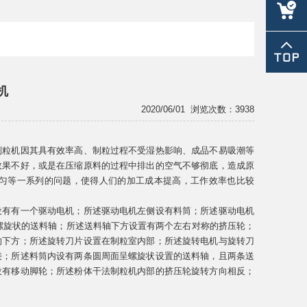
lm@chin
机
2020/06/01
浏览次数：3938
制粒机因其具有效率高、制粒过程不受湿热影响、成品不易吸潮等
效果不好，或是在压缩原料的过程中排出的空气不够彻底，造成原
匀等一系列的问题，使得人们的加工成本提高，工作效率也比较
设有有一个驱动电机；所述驱动电机左侧设有料筒；所述驱动电机
螺旋状的送料轴；所述送料轴下方设置有两个左右对称的挤压轮；
的下方；所述旋转刀片设置在制粒室内部；所述旋转电机与旋转刀
接；所述料筒内设有两条圆周面呈螺旋状设置的送料轴，且两条送
设有移动脚轮；所述粉体干法制粒机内部的挤压轮旋转方向相反；