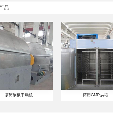
产品
滚筒刮板干燥机
药用GMP烘箱