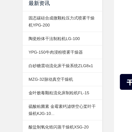
最新资讯
固态碳硅合成微颗粒压力式喷雾干燥
机YPG-200
陶瓷粉体干法制粒机LG-100
YPG-150牛肉浸粉喷雾干燥器
白砂糖震动流化床干燥系统ZLG8x1
MZG-32脉动真空干燥机
金叶败毒颗粒流化床制粒机FL-15
硫酸粘菌素 金霉素钙滤饼空心桨叶干
燥机KJG-10...
酸盐制氧化锆闪蒸干燥机XSG-20